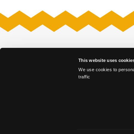
Venues
This website uses cookie
Amare
Museon – Omn
Fokker Terminal
Nieuwe Kerk
We use cookies to personal
Grote Kerk
Nieuwspoort
traffic
Kunstmuseum Den Haag
Remise
Louwman Museum
The Hague Conf
Madurodam
World Forum T
Mauritshuis