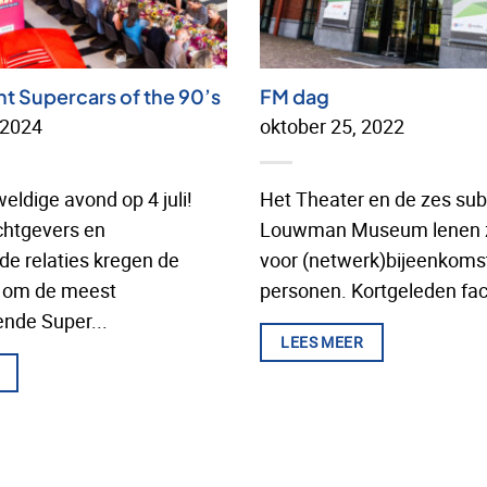
nt Supercars of the 90’s
FM dag
 2024
oktober 25, 2022
ldige avond op 4 juli!
Het Theater en de zes sub
htgevers en
Louwman Museum lenen z
e relaties kregen de
voor (netwerk)bijeenkoms
s om de meest
personen. Kortgeleden faci
nde Super...
LEES MEER