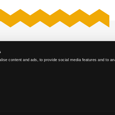
s
iversum
Offerte aanvragen
Den Haag
ise content and ads, to provide social media features and to an
Vacatures
Cases
erence Centre
Nieuws
he Hague
Contact
info@thehaguevenues.nl