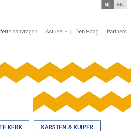
NL
EN
ferte aanvragen
Actueel
Den Haag
Partners
TE KERK
KARSTEN & KUIPER