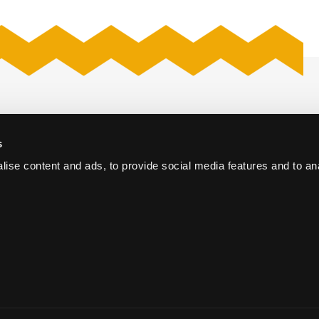
s
iversum
Offerte aanvragen
Den Haag
ise content and ads, to provide social media features and to an
Vacatures
Cases
erence Centre
Nieuws
he Hague
Contact
info@thehaguevenues.nl