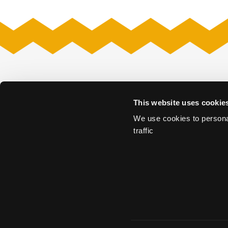
Venues
This website uses cookie
Amare
Museon – Omn
Fokker Terminal
Nieuwe Kerk
We use cookies to personal
Grote Kerk
Nieuwspoort
traffic
Kunstmuseum Den Haag
Remise
Louwman Museum
The Hague Conf
Madurodam
World Forum T
Mauritshuis