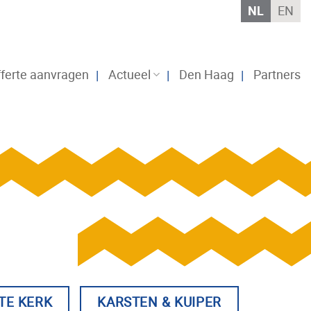
NL
EN
ferte aanvragen
Actueel
Den Haag
Partners
TE KERK
KARSTEN & KUIPER