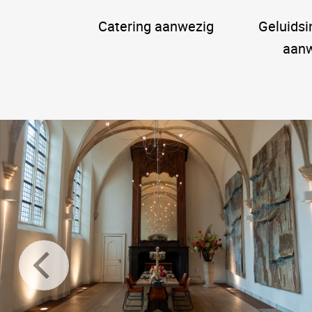
Catering aanwezig
Geluidsin
aanw