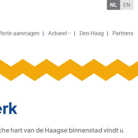
NL
EN
ferte aanvragen
Actueel
Den Haag
Partners
erk
sche hart van de Haagse binnenstad vindt u