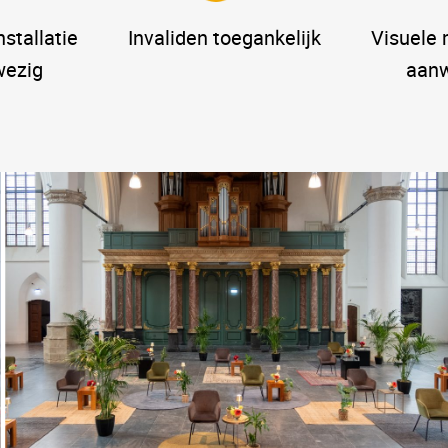
stallatie
Invaliden toegankelijk
Visuele 
ezig
aanw