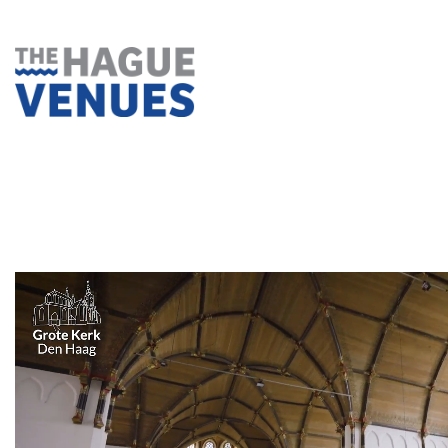
Ga
naar
inhoud