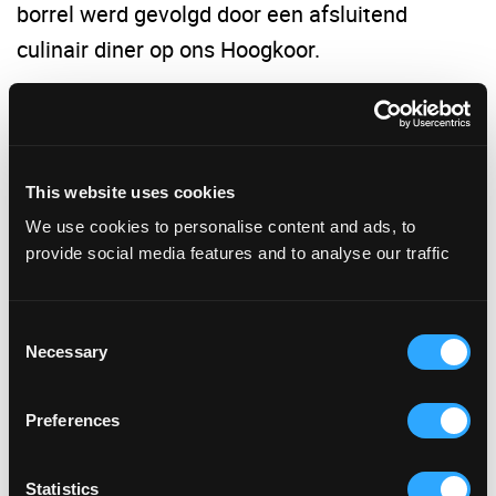
borrel werd gevolgd door een afsluitend
culinair diner op ons Hoogkoor.
De Dag de Technologische Industrie laat zien
hoe enorm veelzijdig en ruimtelijk de Grote
Kerk als evenementenlocatie is dankzij de zee
This website uses cookies
aan ruimte, het betrekken van het Kerkplein bij
We use cookies to personalise content and ads, to
het evenement en de imposante entree via de
provide social media features and to analyse our traffic
Haagse Toren. Er werd bovendien benadrukt
hoe een formeel evenement als dit in de kerk
Consent
Necessary
een warme uitstraling krijgt en bezoekers een
Selection
onvergetelijke ervaring bezorgt.
Preferences
Ook benieuwd naar de mogelijkheden van de
Statistics