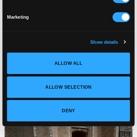
Grote Kerk voor uw evenement? Mail geheel
vrijblijvend naar:
events@grote-kerk.nl
Marketing
Show details
ALLOW ALL
ALLOW SELECTION
DENY