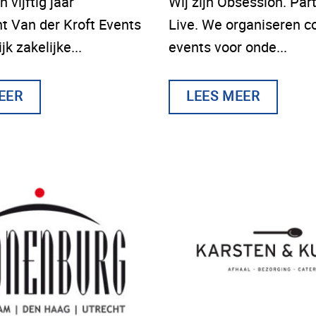
 vijftig jaar
Wij zijn Obsession. Par
t Van der Kroft Events
Live. We organiseren c
k zakelijke...
events voor onde...
EER
LEES MEER