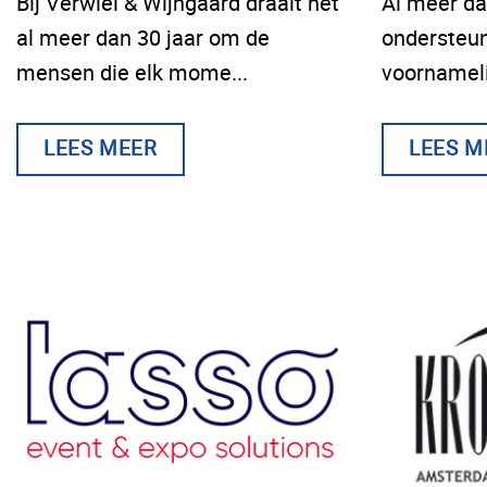
Bij Verwiel & Wijngaard draait het
Al meer dan
al meer dan 30 jaar om de
ondersteun
mensen die elk mome...
voornamelij
LEES MEER
LEES M