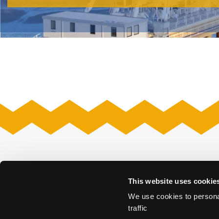
Venues
This website uses cookie
Amare
Museon – Omn
Fokker Terminal
Nieuwe Kerk
We use cookies to personal
Grote Kerk
Nieuwspoort
traffic
Kunstmuseum Den Haag
Remise