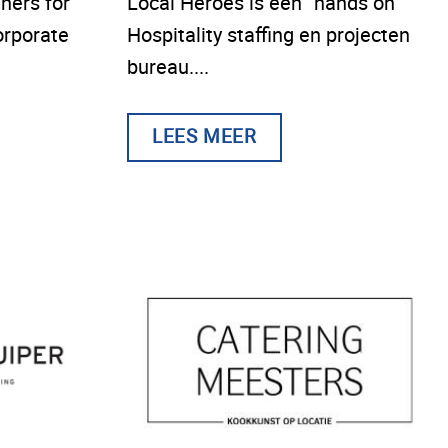
tners for
Local Heroes is een “hands on”
orporate
Hospitality staffing en projecten
bureau....
LEES MEER