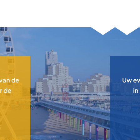
 van de
Uw ev
r de
in