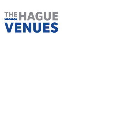
Ga
naar
inhoud