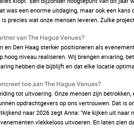
lles klopt.’ Een bijzonder hoogtepunt van dit jaar 
Dat was een enorme uitdaging, maar ook een kans 
 is precies wat onze mensen leveren. Zulke projecte
artner van The Hague Venues?
n en Den Haag sterker positioneren als eveneme
hoog niveau realiseren. Wij brengen ervaring, be
ing hebben die bijblijft en dat elke locatie optimaa
oncreet toe aan The Hague Venues?
eiding tot uitvoering. Onze mensen zijn betrokken, 
nnen opdrachtgevers op ons vertrouwen. Dat is onz
uitkijkend naar 2026 zegt Anna: ‘We kijken uit naar
enementen vlekkeloos uitvoeren. En laten zien dat