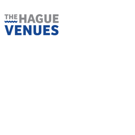
Ga
naar
inhoud