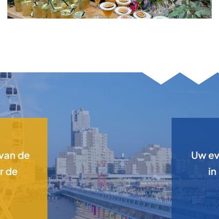
 van de
Uw ev
r de
in