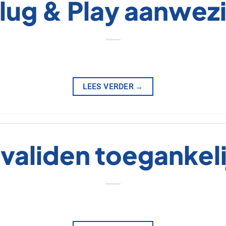
lug & Play aanwez
LEES VERDER
→
nvaliden toegankeli