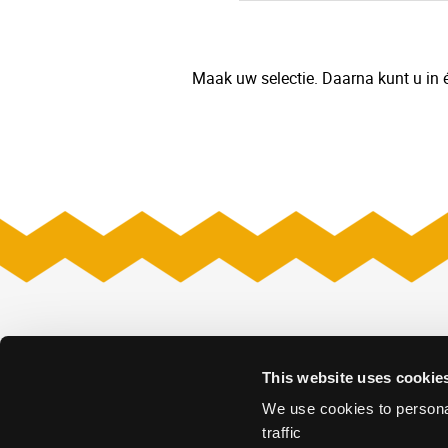
Maak uw selectie. Daarna kunt u in é
Venues
This website uses cookie
Amare
Museon – Omn
Fokker Terminal
Nieuwe Kerk
We use cookies to personal
Grote Kerk
Nieuwspoort
traffic
Kunstmuseum Den Haag
Remise