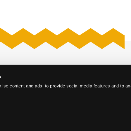
s
iversum
Offerte aanvragen
Den Haag
ise content and ads, to provide social media features and to an
Vacatures
Cases
erence Centre
Nieuws
he Hague
Contact
info@thehaguevenues.nl