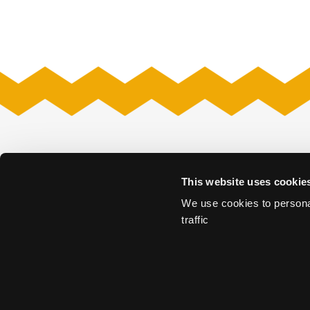
Venues
This website uses cookie
Amare
Museon – Omn
Fokker Terminal
Nieuwe Kerk
We use cookies to personal
Grote Kerk
Nieuwspoort
traffic
Kunstmuseum Den Haag
Remise
Louwman Museum
The Hague Conf
Madurodam
World Forum T
Mauritshuis