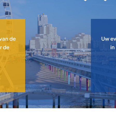
 van de
Uw ev
r de
in