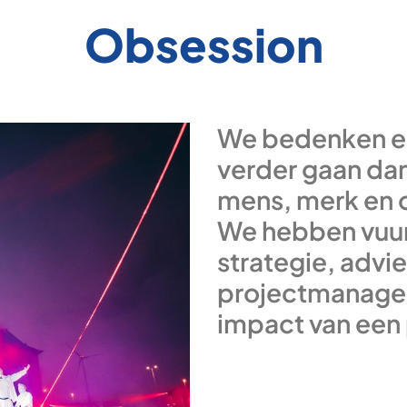
Obsession
We bedenken en
verder gaan dan
mens, merk en 
We hebben vuur 
strategie, advie
projectmanagem
impact van een