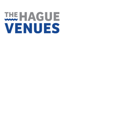
Ga
naar
inhoud