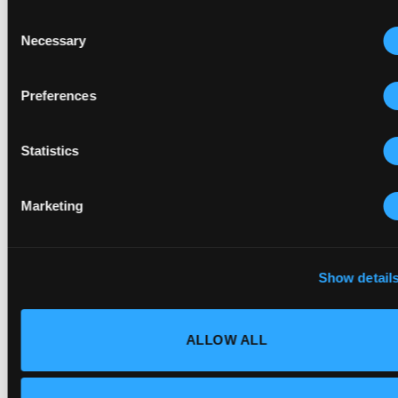
Consent
16
Necessary
Selection
Oct
Preferences
Statistics
Marketing
Show detail
Karsten &
ALLOW ALL
Kuiper; passie