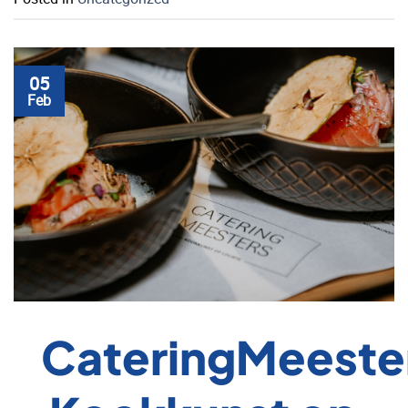
05
Feb
CateringMeeste