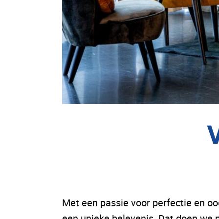
V
Met een passie voor perfectie en oo
een unieke belevenis. Dat doen we m