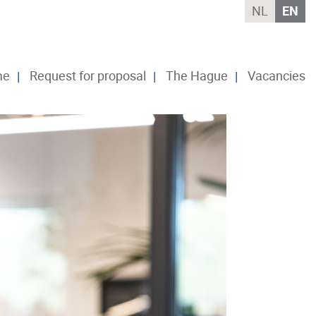
NL
EN
me
Request for proposal
The Hague
Vacancies