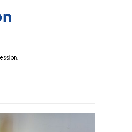
on
ession.