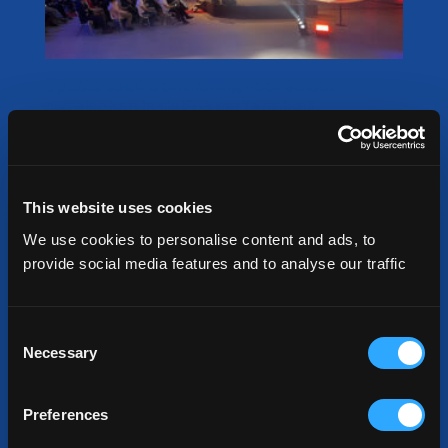
Spectaculaire onthulling voor select
gezelschap in de Fokker Terminal!
July 13, 2023
Half april werd het tweede model voor een
This website uses cookies
elektrisch vliegtuig, de Maeve 01,
We use cookies to personalise content and ads, to
gepresenteerd. En waar kan dat beter dan op
provide social media features and to analyse our traffic
een locatie a...
READ MORE
Consent
Necessary
Selection
Preferences