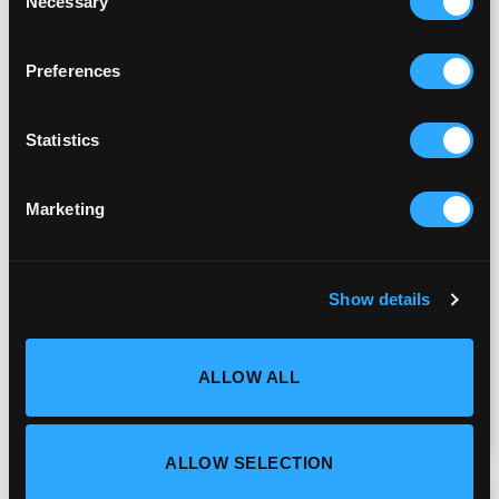
Necessary
Selection
Preferences
Statistics
The Big Tour
Marketing
April 29, 2025
Op maandag 14 april gingen zo’n 40
Show details
eventprofessionals met ons op pad tijdens The
Big Tour – een unieke ontdekkingstocht...
ALLOW ALL
LEES MEER
ALLOW SELECTION